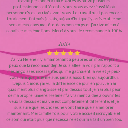
travail personnel à faire. Après avoir vu plusieurs
professionnels différents, vous, vous avez réussi là où
personne n'y est arrivé avant vous. Le travail n'est pas encore
totalement fini mais je sais, aujourd'hui que j'y arriverai Je me
sens mieux dans ma tête, dans mon corps et j'arrive mieux à
canaliser mes émotions. Merci à vous. Je recommande à 100%
Julie
J’ai vu Hélène il y a maintenant à peu près un mois et je ne
peux que la recommander. Je suis allée la voir par rapport à
mes angoisses incessantes qui me gâchaient la vie et je peux
vous dire que je ne me suis jamais aussi bien qu’aujourdhui.
Depuis 1 mois j’ai vu la différence de jour en jour. Je n’ai
quasiment plus d’angoisse et par dessus tout je n’ai plus peur
de ma propre lumière. Hélène m’a vraiment aidée à ouvrir les
yeux la dessus et ma vie est complètement différente, et je
suis sûre que les choses ne vont faire que s’améliorer
maintenant. Merci mille fois pour votre accueil incroyable et
ce soin qui était plus que nécessaire et qui m’a fait un bien fou.