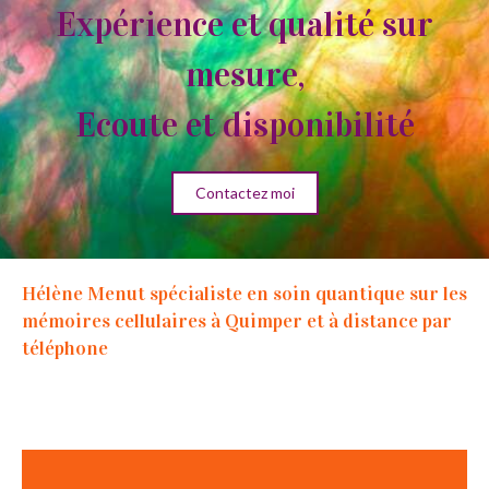
Expérience et qualité sur
mesure,
Ecoute et disponibilité
Contactez moi
Hélène Menut spécialiste en soin quantique sur les
mémoires cellulaires à Quimper et à distance par
téléphone